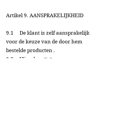
Artikel 9. AANSPRAKELIJKHEID
9.1 De klant is zelf aansprakelijk
voor de keuze van de door hem
bestelde producten .
9.2 V’ice draagt geen
verantwoordelijkheid voor
informatie, foto’s, folders en
andere vormen van
voorlichtingsmaterialen voor
zover ze onder de
verantwoordelijkheid van derden
zijn uitgegeven.