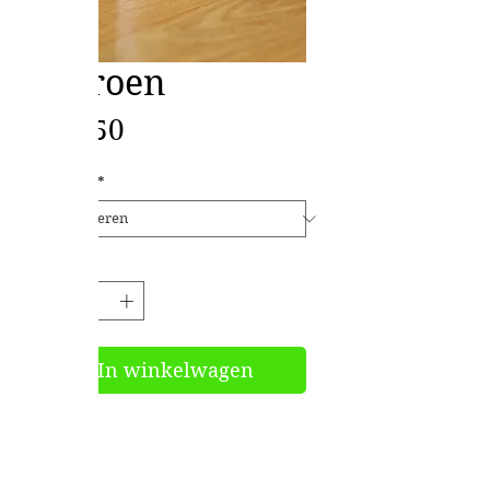
Citroen
Prijs
€ 7,50
Inhoud
*
Aantal
*
In winkelwagen
Allergenen : NIHIL
Vegan