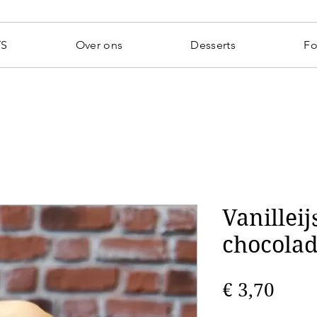
TS
Over ons
Desserts
Fo
Vanilleij
chocola
Prijs
€ 3,70