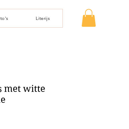
to's
Literijs
s met witte
de